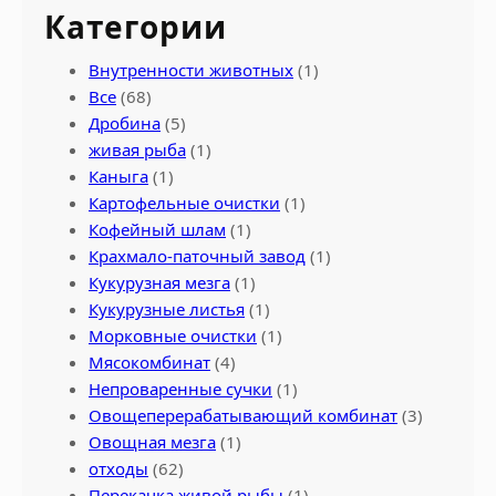
Категории
Внутренности животных
(1)
Все
(68)
Дробина
(5)
живая рыба
(1)
Каныга
(1)
Картофельные очистки
(1)
Кофейный шлам
(1)
Крахмало-паточный завод
(1)
Кукурузная мезга
(1)
Кукурузные листья
(1)
Морковные очистки
(1)
Мясокомбинат
(4)
Непроваренные сучки
(1)
Овощеперерабатывающий комбинат
(3)
Овощная мезга
(1)
отходы
(62)
Перекачка живой рыбы
(1)