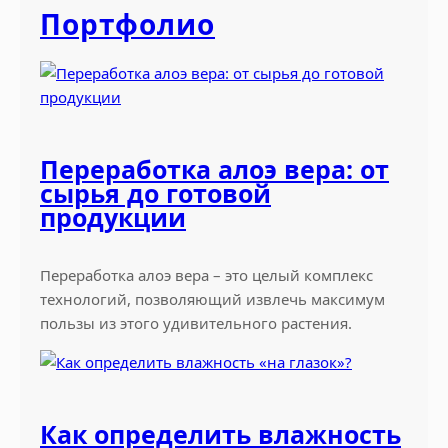
с
c
Портфолио
к
h
а
я
о
б
л
Переработка алоэ вера: от
а
сырья до готовой
с
продукции
т
ь
,
Переработка алоэ вера – это целый комплекс
П
технологий, позволяющий извлечь максимум
и
пользы из этого удивительного растения.
в
н
о
й
Как определить влажность
з