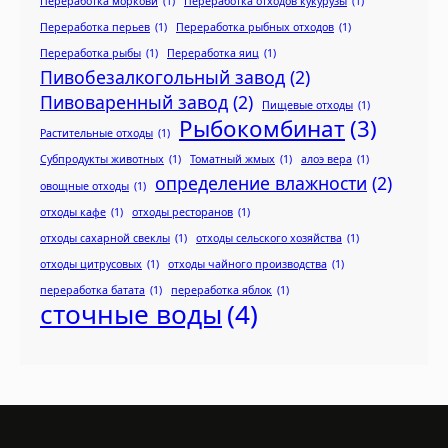
Переработка моркови
(1)
Переработка отходов кукурузы
(1)
Переработка перьев
(1)
Переработка рыбных отходов
(1)
Переработка рыбы
(1)
Переработка яиц
(1)
Пивобезалкогольный завод
(2)
Пивоваренный завод
(2)
Пищевые отходы
(1)
Рыбокомбинат
(3)
Растительные отходы
(1)
Субпродукты животных
(1)
Томатный жмых
(1)
алоэ вера
(1)
определение влажности
(2)
овощные отходы
(1)
отходы кафе
(1)
отходы ресторанов
(1)
отходы сахарной свеклы
(1)
отходы сельского хозяйства
(1)
отходы цитрусовых
(1)
отходы чайного производства
(1)
переработка батата
(1)
переработка яблок
(1)
сточные воды
(4)