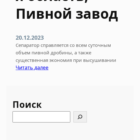
Пивной завод
20.12.2023
Сепаратор справляется со всем суточным
объем пивной дробины, а также
существенная экономия при высушивании
:
Читать далее
Н
о
в
о
Поиск
с
и
S
б
e
и
a
р
r