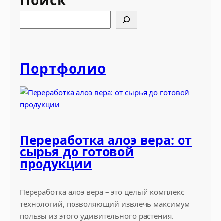
Поиск
н
о
S
д
e
а
a
р
r
с
c
Портфолио
к
h
и
й
к
р
а
Переработка алоэ вера: от
й
сырья до готовой
,
продукции
К
у
к
Переработка алоэ вера – это целый комплекс
у
технологий, позволяющий извлечь максимум
р
пользы из этого удивительного растения.