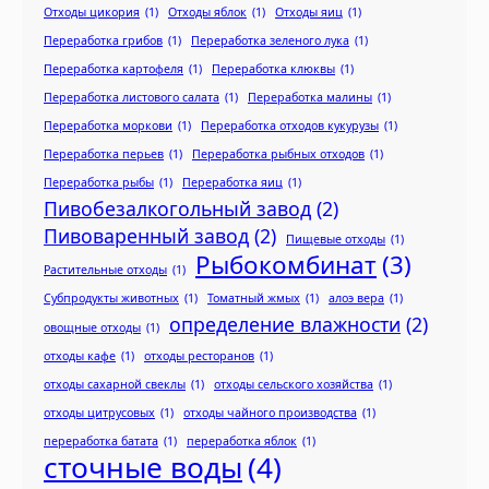
Отходы цикория
(1)
Отходы яблок
(1)
Отходы яиц
(1)
Переработка грибов
(1)
Переработка зеленого лука
(1)
Переработка картофеля
(1)
Переработка клюквы
(1)
Переработка листового салата
(1)
Переработка малины
(1)
Переработка моркови
(1)
Переработка отходов кукурузы
(1)
Переработка перьев
(1)
Переработка рыбных отходов
(1)
Переработка рыбы
(1)
Переработка яиц
(1)
Пивобезалкогольный завод
(2)
Пивоваренный завод
(2)
Пищевые отходы
(1)
Рыбокомбинат
(3)
Растительные отходы
(1)
Субпродукты животных
(1)
Томатный жмых
(1)
алоэ вера
(1)
определение влажности
(2)
овощные отходы
(1)
отходы кафе
(1)
отходы ресторанов
(1)
отходы сахарной свеклы
(1)
отходы сельского хозяйства
(1)
отходы цитрусовых
(1)
отходы чайного производства
(1)
переработка батата
(1)
переработка яблок
(1)
сточные воды
(4)