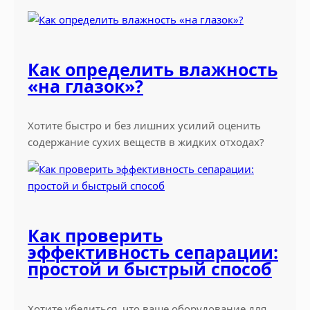
у
з
н
ы
Как определить влажность
е
«на глазок»?
л
и
с
Хотите быстро и без лишних усилий оценить
т
содержание сухих веществ в жидких отходах?
ь
я
и
п
о
Как проверить
ч
эффективность сепарации:
а
простой и быстрый способ
т
к
и
Хотите убедиться, что ваше оборудование для