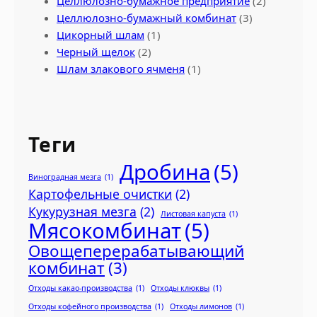
Целлюлозно-бумажное предприятие
(2)
Целлюлозно-бумажный комбинат
(3)
Цикорный шлам
(1)
Черный щелок
(2)
Шлам злакового ячменя
(1)
Теги
Дробина
(5)
Виноградная мезга
(1)
Картофельные очистки
(2)
Кукурузная мезга
(2)
Листовая капуста
(1)
Мясокомбинат
(5)
Овощеперерабатывающий
комбинат
(3)
Отходы какао-производства
(1)
Отходы клюквы
(1)
Отходы кофейного производства
(1)
Отходы лимонов
(1)