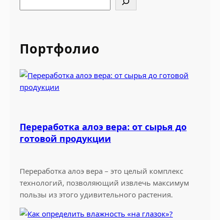
e
a
r
Портфолио
c
h
Переработка алоэ вера: от сырья до
готовой продукции
Переработка алоэ вера – это целый комплекс
технологий, позволяющий извлечь максимум
пользы из этого удивительного растения.