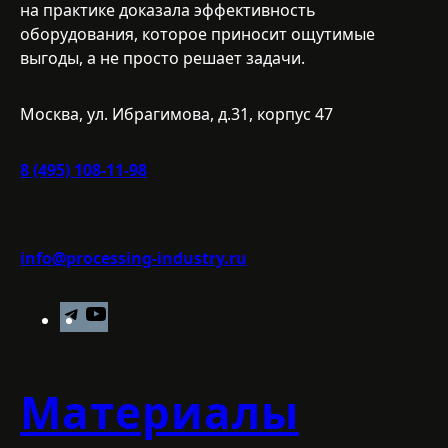
на практике доказала эффективность
оборудования, которое приносит ощутимые
выгоды, а не просто решает задачи.
Москва, ул. Ибрагимова, д.31, корпус 47
8 (495) 108-11-98
info@processing-industry.ru
T
Y
e
o
l
u
e
T
Материалы
g
u
r
b