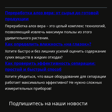
a
e
m
Переработка алоэ вера: от сырья до готовой
продукции
Переработка алоэ вера – это целый комплекс технологий,
позволяющий извлечь максимум пользы из этого
удивительного растения.
Как определить влажность «на глазок»?
Хотите быстро и без лишних усилий оценить содержание
сухих веществ в жидких отходах?
Как проверить эффективность сепарации:
простой и быстрый способ
Хотите убедиться, что ваше оборудование для сепарации
работает максимально эффективно? Не нужно сложных
измерительных приборов!
Подпишитесь на наши новости