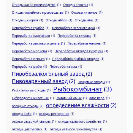
Отходы какао-производства
(1)
Отходы клюквы
(1)
Отходы кофейного производства
(1)
Отходы лимонов
(1)
Отходы цикория
(1)
Отходы яблок
(1)
Отходы яиц
(1)
Переработка грибов
(1)
Переработка зеленого лука
(1)
Переработка картофеля
(1)
Переработка клюквы
(1)
Переработка листового салата
(1)
Переработка малины
(1)
Переработка моркови
(1)
Переработка отходов кукурузы
(1)
Переработка перьев
(1)
Переработка рыбных отходов
(1)
Переработка рыбы
(1)
Переработка яиц
(1)
Пивобезалкогольный завод
(2)
Пивоваренный завод
(2)
Пищевые отходы
(1)
Рыбокомбинат
(3)
Растительные отходы
(1)
Субпродукты животных
(1)
Томатный жмых
(1)
алоэ вера
(1)
определение влажности
(2)
овощные отходы
(1)
отходы кафе
(1)
отходы ресторанов
(1)
отходы сахарной свеклы
(1)
отходы сельского хозяйства
(1)
отходы цитрусовых
(1)
отходы чайного производства
(1)