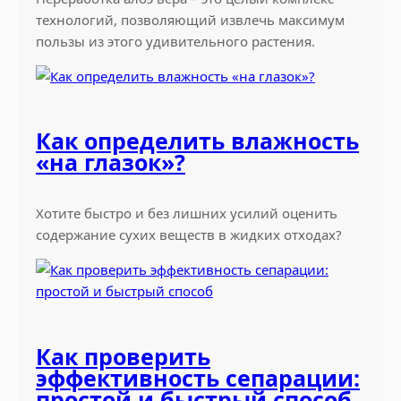
в
технологий, позволяющий извлечь максимум
о
пользы из этого удивительного растения.
й
к
о
м
Как определить влажность
б
«на глазок»?
и
н
а
Хотите быстро и без лишних усилий оценить
т
содержание сухих веществ в жидких отходах?
Как проверить
эффективность сепарации:
простой и быстрый способ