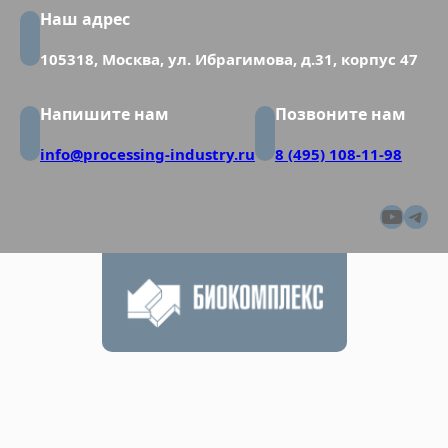
Наш адрес
105318, Москва, ул. Ибрагимова, д.31, корпус 47
Напишите нам
Позвоните нам
info@processing-industry.ru
8 (495) 108-11-98
YouT
Tel